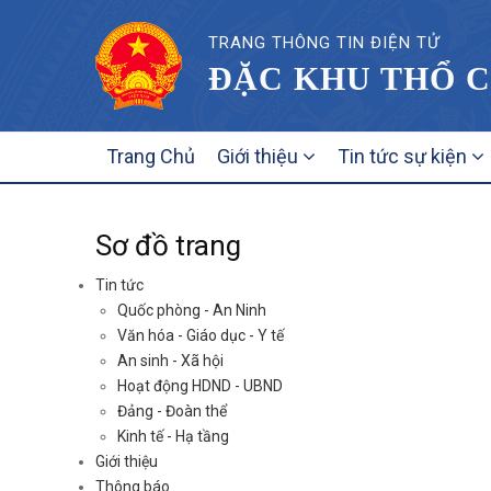
TRANG THÔNG TIN ĐIỆN TỬ
ĐẶC KHU THỔ C
MAIN
Trang Chủ
Giới thiệu
Tin tức sự kiện
NAVIGATION
Sơ đồ trang
Tin tức
Quốc phòng - An Ninh
Văn hóa - Giáo dục - Y tế
An sinh - Xã hội
Hoạt động HDND - UBND
Đảng - Đoàn thể
Kinh tế - Hạ tầng
Giới thiệu
Thông báo