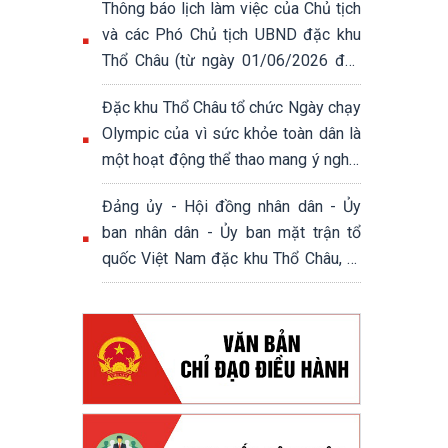
Thông báo lịch làm việc của Chủ tịch
và các Phó Chủ tịch UBND đặc khu
Thổ Châu (từ ngày 01/06/2026 đến
ngày 05/06/2026)
Đặc khu Thổ Châu tổ chức Ngày chạy
Olympic của vì sức khỏe toàn dân là
một hoạt động thể thao mang ý nghĩa
thiết thực, góp phần nâng cao nhận
Đảng ủy - Hội đồng nhân dân - Ủy
thức của người dân về việc rèn luyện
ban nhân dân - Ủy ban mặt trận tổ
thân thể, xây dựng lối sống lành
quốc Việt Nam đặc khu Thổ Châu, tổ
mạnh.
chức Họp mặt ngày 8/3 ngày Quốc tế
phụ nữ.