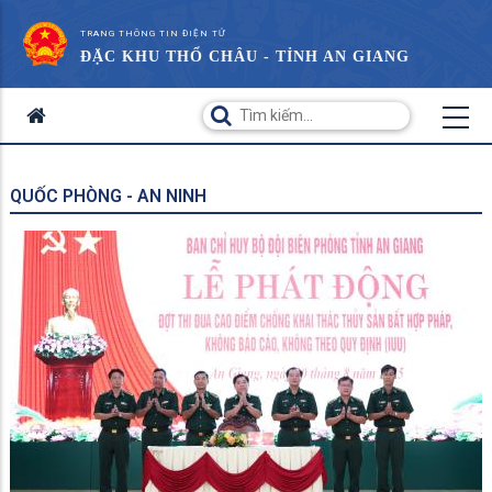
TRANG THÔNG TIN ĐIỆN TỬ
ĐẶC KHU THỔ CHÂU - TỈNH AN GIANG
QUỐC PHÒNG - AN NINH