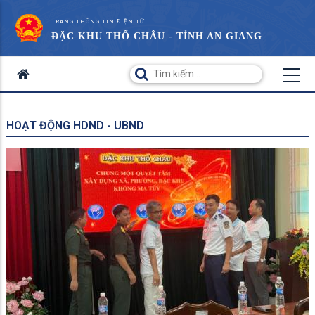
TRANG THÔNG TIN ĐIỆN TỬ
ĐẶC KHU THỔ CHÂU - TỈNH AN GIANG
HOẠT ĐỘNG HDND - UBND