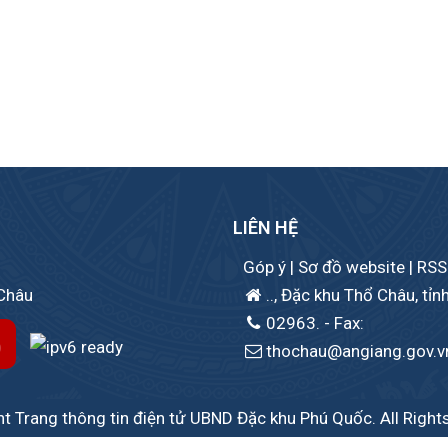
LIÊN HỆ
Góp ý
|
Sơ đồ website
|
RSS
 Châu
.., Đặc khu Thổ Châu, tỉn
02963.
- Fax:
thochau@angiang.gov.v
t Trang thông tin điện tử UBND Đặc khu Phú Quốc. All Right