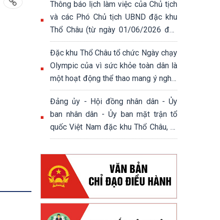
Thông báo lịch làm việc của Chủ tịch
và các Phó Chủ tịch UBND đặc khu
Thổ Châu (từ ngày 01/06/2026 đến
ngày 05/06/2026)
Đặc khu Thổ Châu tổ chức Ngày chạy
Olympic của vì sức khỏe toàn dân là
một hoạt động thể thao mang ý nghĩa
thiết thực, góp phần nâng cao nhận
Đảng ủy - Hội đồng nhân dân - Ủy
thức của người dân về việc rèn luyện
ban nhân dân - Ủy ban mặt trận tổ
thân thể, xây dựng lối sống lành
quốc Việt Nam đặc khu Thổ Châu, tổ
mạnh.
chức Họp mặt ngày 8/3 ngày Quốc tế
phụ nữ.