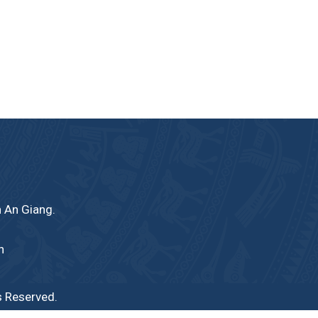
h An Giang.
n
s Reserved.