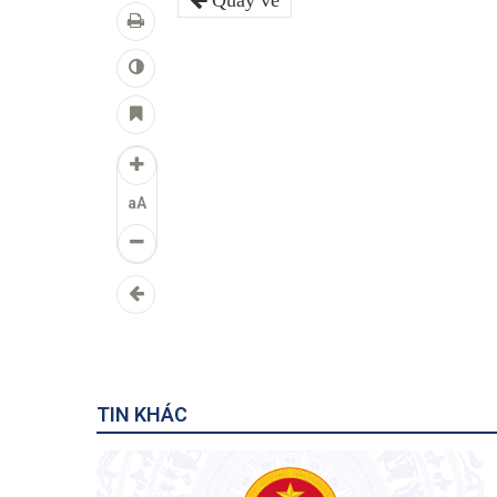
Quay về
aA
TIN KHÁC