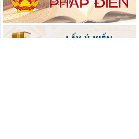
ĐẶC KHU THỔ CHÂU
Người phát ngôn: UBND Đặc khu Thổ Châu
Chịu trách nhiệm nội dung: UBND Đặc khu Thổ Châu