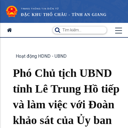
TRANG THÔNG TIN ĐIỆN TỬ
ĐẶC KHU THỔ CHÂU - TỈNH AN GIANG
Hoạt động HDND - UBND
Phó Chủ tịch UBND
tỉnh Lê Trung Hồ tiếp
và làm việc với Đoàn
khảo sát của Ủy ban