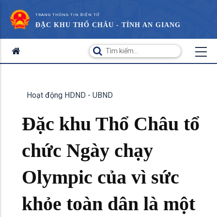
TRANG THÔNG TIN ĐIỆN TỬ
ĐẶC KHU THỔ CHÂU - TỈNH AN GIANG
Hoạt động HDND - UBND
Đặc khu Thổ Châu tổ
chức Ngày chạy
Olympic của vì sức
khỏe toàn dân là một