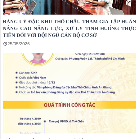
ĐẢNG UỶ ĐẶC KHU THỔ CHÂU THAM GIA TẬP HUẤN
NÂNG CAO NĂNG LỰC, XỬ LÝ TÌNH HUỐNG THỰC
TIỄN ĐỐI VỚI ĐỘI NGŨ CÁN BỘ CƠ SỞ
25/05/2026