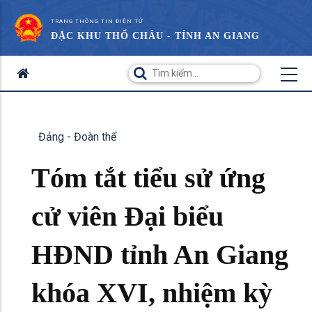
TRANG THÔNG TIN ĐIỆN TỬ
ĐẶC KHU THỔ CHÂU - TỈNH AN GIANG
Đảng - Đoàn thể
Tóm tắt tiểu sử ứng
cử viên Đại biểu
HĐND tỉnh An Giang
khóa XVI, nhiệm kỳ