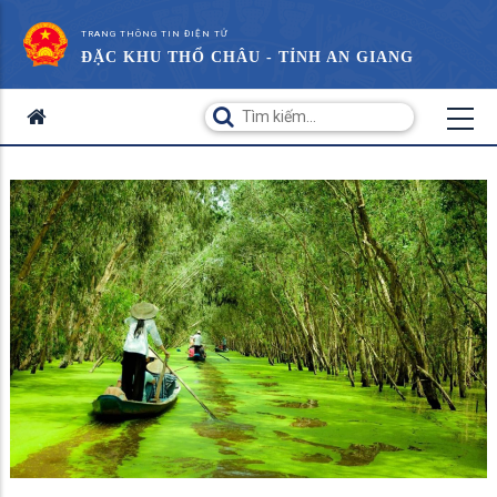
TRANG THÔNG TIN ĐIỆN TỬ
ĐẶC KHU THỔ CHÂU - TỈNH AN GIANG